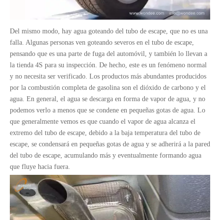
Del mismo modo, hay agua goteando del tubo de escape, que no es una
falla. Algunas personas ven goteando severos en el tubo de escape,
pensando que es una parte de fuga del automóvil, y también lo llevan a
la tienda 4S para su inspección. De hecho, este es un fenómeno normal
y no necesita ser verificado. Los productos más abundantes producidos
por la combustión completa de gasolina son el dióxido de carbono y el
agua. En general, el agua se descarga en forma de vapor de agua, y no
podemos verlo a menos que se condene en pequeñas gotas de agua. Lo
que generalmente vemos es que cuando el vapor de agua alcanza el
extremo del tubo de escape, debido a la baja temperatura del tubo de
escape, se condensará en pequeñas gotas de agua y se adherirá a la pared
del tubo de escape, acumulando más y eventualmente formando agua
que fluye hacia fuera.
Discos de freno OEM de servicio pesado para piezas de semi remoto y camiones
13T semi remolques de sesiones pesadas suspensión aérea tipo haz para el mercado de México