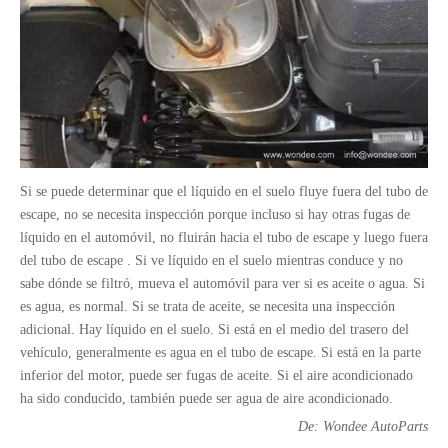
Si se puede determinar que el líquido en el suelo fluye fuera del tubo de
9T 11T Levante y típico de tipo no considerable Tipo de viga de semi Tipo de aire para el mercado estadounidense
5T Tipo de medio montón de suspensión de aire de elevación para remolque para el mercado estadounidense
escape, no se necesita inspección porque incluso si hay otras fugas de
líquido en el automóvil, no fluirán hacia el tubo de escape y luego fuera
del tubo de escape . Si ve líquido en el suelo mientras conduce y no
sabe dónde se filtró, mueva el automóvil para ver si es aceite o agua. Si
es agua, es normal. Si se trata de aceite, se necesita una inspección
adicional. Hay líquido en el suelo. Si está en el medio del trasero del
vehículo, generalmente es agua en el tubo de escape. Si está en la parte
inferior del motor, puede ser fugas de aceite. Si el aire acondicionado
ha sido conducido, también puede ser agua de aire acondicionado.
De: Wondee AutoParts