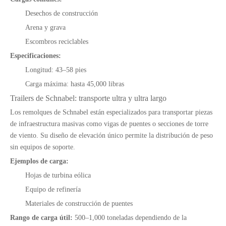
Desechos de construcción
Arena y grava
Escombros reciclables
Especificaciones:
Longitud: 43–58 pies
Carga máxima: hasta 45,000 libras
Trailers de Schnabel: transporte ultra y ultra largo
Discos de freno OEM de servicio pesado para piezas de semi remoto y camiones
13T semi remolques de sesiones pesadas suspensión aérea tipo haz para el mercado de México
Los remolques de Schnabel están especializados para transportar piezas
de infraestructura masivas como vigas de puentes o secciones de torre
de viento. Su diseño de elevación único permite la distribución de peso
sin equipos de soporte.
Ejemplos de carga:
Hojas de turbina eólica
Equipo de refinería
Materiales de construcción de puentes
Rango de carga útil:
500–1,000 toneladas dependiendo de la