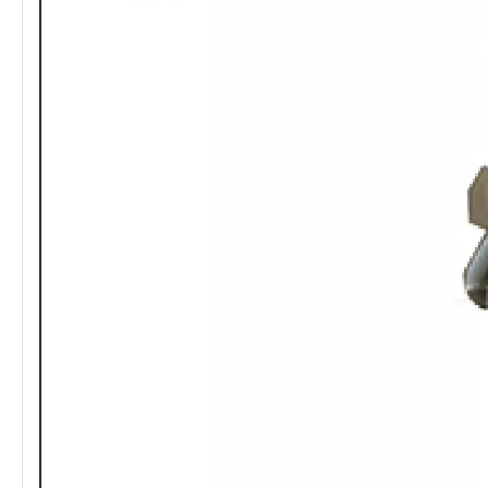
* Carga mixta con otras partes del
remolque.
Normas
IATF 16949-2016, ISO 9001-2015.
implementadas
Pago
TT, LC, DP.
Tiempo de espera
Alrededor de 10 ~ 15 días hábiles
Moq
1 set