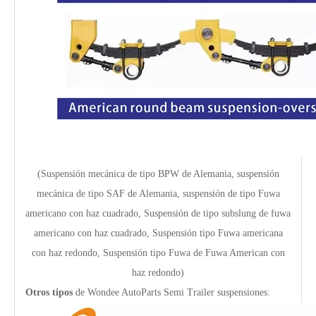
(Suspensión mecánica de tipo BPW de Alemania, suspensión
mecánica de tipo SAF de Alemania, suspensión de tipo Fuwa
americano con haz cuadrado,
Suspensión de tipo subslung de fuwa
americano con haz cuadrado,
Suspensión tipo Fuwa americana
9T 11T Levante y típico de tipo no considerable Tipo de viga de semi Tipo de aire para el mercado estadounidense
13T semi remolques de sesiones pesadas suspensión aérea tipo haz para el mercado de México
con haz redondo,
Suspensión tipo Fuwa de Fuwa American con
haz redondo
)
Otros tipos
de Wondee AutoParts Semi Trailer suspensiones: