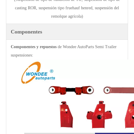
11T 13T Heavy Duty Lifting Type Suspensión neumática para semirremolques y camiones con bolsas de aire
Suspensión neumática de servicio pesado 11T 13T para semirremolques y camiones con bolsas de aire
casting ROR, suspensión tipo fruehauf henred, suspensión del
remolque agrícola)
Componentes
Componentes y repuestos
de Wondee AutoParts Semi Trailer
suspensiones:
24T 28T 32T 36T Alemania Tipo tambor Suspensión de bogie con placa de montaje baja
24T 28T 32T 36T Alemania Radios Tipo Suspensión de bogie con placa de montaje baja