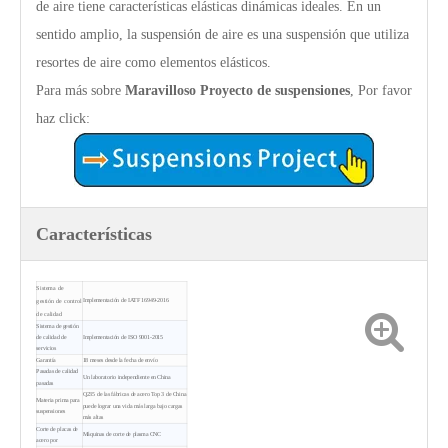
de aire tiene características elásticas dinámicas ideales. En un
sentido amplio, la suspensión de aire es una suspensión que utiliza
resortes de aire como elementos elásticos.
Para más sobre
Maravilloso
Proyecto de suspensiones
, Por favor
haz click:
Características
Sistema de
gestión de control
Implementación de IATF 16949-2016
de calidad
Sistema de gestión
de calidad de
Implementación de ISO 9001-2015
servicios
Garantía
18 meses desde la fecha de envío
Pasadas de calidad
Un laboratorio independiente en China
pasadas
Q235 de las fábricas de acero Top 3 de China
Materia prima para
puede lograr una vida más larga bajo cargas
suspensiones
más altas
Corte de placas de
Máquinas de corte de plasma CNC
acero por