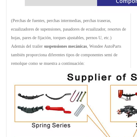
Suspensión mecánica tipo ROR de fundición de 2 ejes y 3 ejes para remolques de servicio liviano
Suspensión mecánica tipo YTE de fundición de 2 ejes y 3 ejes para remolque ligero
(Perchas de fuentes, perchas intermedias, perchas traseras,
ecualizadores de supensiones, pasadores de ecualizador, resortes de
hojas, pares de fijación, torques ajustables, pernos U, etc.)
Además del trailer
suspensiones mecánicas
, Wondee AutoParts
también proporciona diferentes tipos de componentes semi de
remolque como se muestra a continuación:
Suspensión mecánica tipo FUWA estadounidense de 2 ejes y 3 ejes para semirremolques y camiones de servicio pesado
Suspensión mecánica resistente tipo Alemania de 2 ejes y 3 ejes para semirremolques y camiones