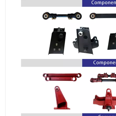
24T 28T 32T 36T Alemania Tipo de tambor Suspensión de bogie para semirremolques y camiones
24T 28T 32T 36T Alemania radios tipo bogie suspensión para semirremolques y camiones