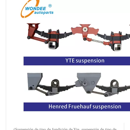
Suspensiones mecánicas de semi de remolque en tándem y tri-eje con Spring de hoja 80x13-10L para el mercado de Indonesia
Suspensión agrícola de 12 a 20 toneladas en tándem o de tres ejes con kits de 5, 7 y 8 hojas que incluyen balancines, soportes, pernos en U y placas
(Suspensión de tipo de fundición de Yte, suspensión de tipo de