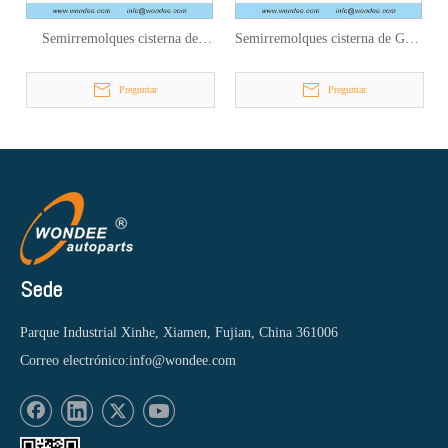
Semirremolques cisterna de
Semirremolques cisterna de GLP
GNL de 3 ejes para transporte de
de 3 ejes para transporte de gas
gas natural licuado
licuado de petróleo
Preguntar
Preguntar
Sede
Parque Industrial Xinhe, Xiamen, Fujian, China 361006
Correo electrónico:
info@wondee.com