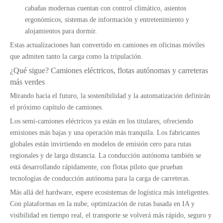
cabañas modernas cuentan con control climático, asientos
ergonómicos, sistemas de información y entretenimiento y
alojamientos para dormir.
Estas actualizaciones han convertido en camiones en oficinas móviles
que admiten tanto la carga como la tripulación.
¿Qué sigue? Camiones eléctricos, flotas autónomas y carreteras
más verdes
Mirando hacia el futuro, la sostenibilidad y la automatización definirán
el próximo capítulo de camiones.
Los semi-camiones eléctricos ya están en los titulares, ofreciendo
9T 11T Levante y típico de tipo no considerable Tipo de viga de semi Tipo de aire para el mercado estadounidense
5T Tipo de medio montón de suspensión de aire de elevación para remolque para el mercado estadounidense
emisiones más bajas y una operación más tranquila. Los fabricantes
globales están invirtiendo en modelos de emisión cero para rutas
regionales y de larga distancia. La conducción autónoma también se
está desarrollando rápidamente, con flotas piloto que prueban
tecnologías de conducción autónoma para la carga de carreteras.
Más allá del hardware, espere ecosistemas de logística más inteligentes.
Con plataformas en la nube, optimización de rutas basada en IA y
visibilidad en tiempo real, el transporte se volverá más rápido, seguro y