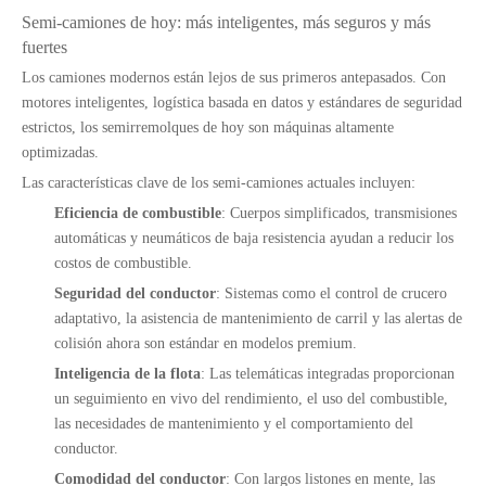
Semi-camiones de hoy: más inteligentes, más seguros y más
fuertes
Los camiones modernos están lejos de sus primeros antepasados. Con
motores inteligentes, logística basada en datos y estándares de seguridad
estrictos, los semirremolques de hoy son máquinas altamente
optimizadas.
Las características clave de los semi-camiones actuales incluyen:
Eficiencia de combustible
: Cuerpos simplificados, transmisiones
automáticas y neumáticos de baja resistencia ayudan a reducir los
costos de combustible.
Seguridad del conductor
: Sistemas como el control de crucero
adaptativo, la asistencia de mantenimiento de carril y las alertas de
colisión ahora son estándar en modelos premium.
Inteligencia de la flota
: Las telemáticas integradas proporcionan
un seguimiento en vivo del rendimiento, el uso del combustible,
las necesidades de mantenimiento y el comportamiento del
conductor.
Discos de freno OEM de servicio pesado para piezas de semi remoto y camiones
13T semi remolques de sesiones pesadas suspensión aérea tipo haz para el mercado de México
Comodidad del conductor
: Con largos listones en mente, las