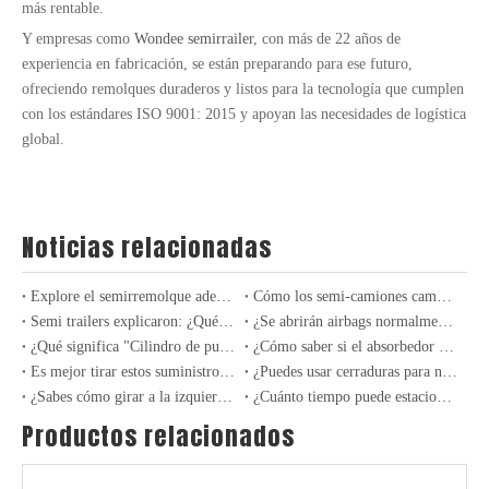
más rentable.
Y empresas como
Wondee semirrailer
, con más de 22 años de
experiencia en fabricación, se están preparando para ese futuro,
ofreciendo remolques duraderos y listos para la tecnología que cumplen
con los estándares ISO 9001: 2015 y apoyan las necesidades de logística
Tambores de freno para camiones y remolques de servicio pesado
Acoplamiento de remolques, torque de barbos de varilla y hojas de primavera para camiones y remolques de servicio pesado
global.
Noticias relacionadas
Explore el semirremolque adecuado para sus necesidades de carga
Cómo los semi-camiones cambiaron la carga para siempre: un siglo de innovación
Semi trailers explicaron: ¿Qué tipo comprar
¿Se abrirán airbags normalmente en caso de una colisión al conducir sin usar cinturones de seguridad?
¿Qué significa "Cilindro de puntuación "? ¿En qué circunstancias la experiencia del motor "Cilindro de puntuación"?
¿Cómo saber si el absorbedor de choque del automóvil está roto? ¿Debe ser reemplazado en parejas?
Es mejor tirar estos suministros de automóviles lo antes posible.
¿Puedes usar cerraduras para niños en los autos? ¿Cuántos sabes sobre las funciones ocultas en los autos?
¿Sabes cómo girar a la izquierda en el área de espera? ¿Cuándo debo entrar?
¿Cuánto tiempo puede estacionar un automóvil y no conducir como máximo?
Productos relacionados
Hub de ruedas para camiones y remolques de servicio pesado
Juntas de bola, barras de unión y árboles de levas para camiones