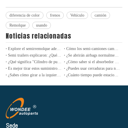
diferencia de color
frenos
Vehículo
camión
Remolque
usando
Noticias relacionadas
Explore el semirremolque adecuado para sus necesidades de carga
Cómo los semi-camiones cambiaron la carga para siempre: un siglo de innovación
Semi trailers explicaron: ¿Qué tipo comprar
¿Se abrirán airbags normalmente en caso de una colisión al conducir sin usar cinturones de seguridad?
¿Qué significa "Cilindro de puntuación "? ¿En qué circunstancias la experiencia del motor "Cilindro de puntuación"?
¿Cómo saber si el absorbedor de choque del automóvil está roto? ¿Debe ser reemplazado en parejas?
Es mejor tirar estos suministros de automóviles lo antes posible.
¿Puedes usar cerraduras para niños en los autos? ¿Cuántos sabes sobre las funciones ocultas en los autos?
¿Sabes cómo girar a la izquierda en el área de espera? ¿Cuándo debo entrar?
¿Cuánto tiempo puede estacionar un automóvil y no conducir como máximo?
Sede