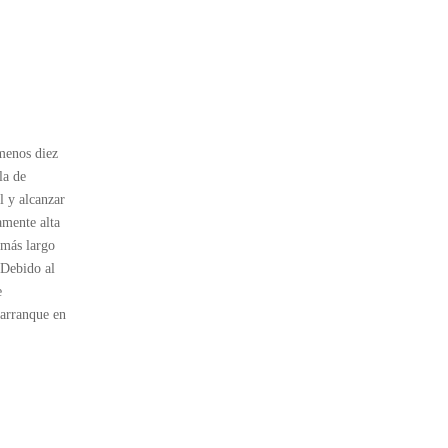
 menos diez
la de
l y alcanzar
amente alta
 más largo
 Debido al
e
 arranque en