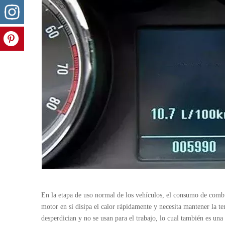
En la etapa de uso normal de los vehículos, el consumo de combus
motor en sí disipa el calor rápidamente y necesita mantener la 
desperdician y no se usan para el trabajo, lo cual también es u