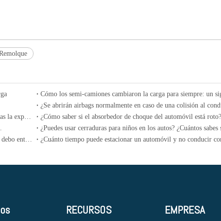
Remolque
rga
¿Qué significa "Cilindro de puntuación "? ¿En qué circunstancias la experiencia del motor "Cilindro de puntuación"?
.
¿Sabes cómo girar a la izquierda en el área de espera? ¿Cuándo debo entrar?
tos
RECURSOS
EMPRESA