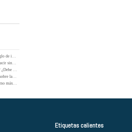
Cómo los semi-camiones cambiaron la carga para siempre: un siglo de innovación
¿Se abrirán airbags normalmente en caso de una colisión al conducir sin usar cinturones de seguridad?
¿Cómo saber si el absorbedor de choque del automóvil está roto? ¿Debe ser reemplazado en parejas?
¿Puedes usar cerraduras para niños en los autos? ¿Cuántos sabes sobre las funciones ocultas en los autos?
¿Cuánto tiempo puede estacionar un automóvil y no conducir como máximo?
Etiquetas calientes