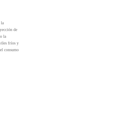
 la
nyección de
o la
iles fríos y
, el consumo