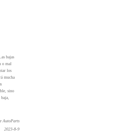
Las bajas
n o mal
iar los
drá mucha
ún
ble, sino
 baja,
e AutoParts
2023-8-9