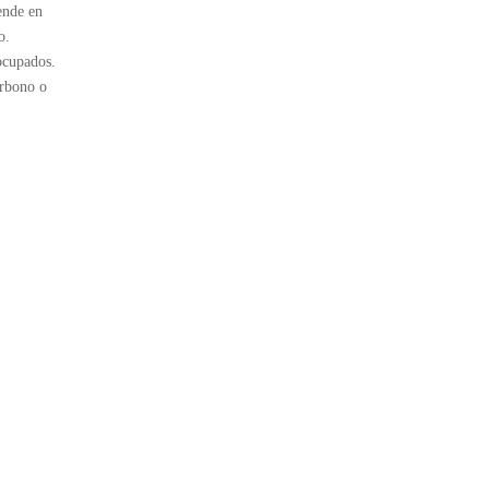
ende en
o.
ocupados.
arbono o