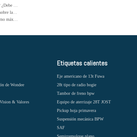
¿Cómo saber si el absorbedor de choque del automóvil está roto? ¿Debe ser reemplazado en parejas?
¿Puedes usar cerraduras para niños en los autos? ¿Cuántos sabes sobre las funciones ocultas en los autos?
¿Cuánto tiempo puede estacionar un automóvil y no conducir como máximo?
Etiquetas calientes
Eje americano de 13t Fuwa
ión de Wondee
28t tipo de radio bogie
Tambor de freno bpw
Vision & Valores
Equipo de aterrizaje 28T JOST
Pickup hoja primavera
Suspensión mecánica BPW
SAF
Semirremolque plano