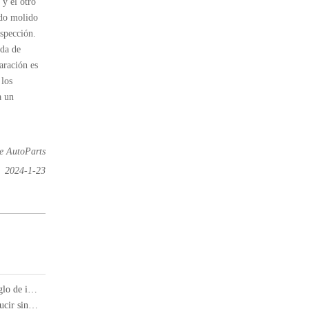
 y el otro
ido molido
nspección.
nda de
aración es
 los
a un
e AutoParts
2024-1-23
Cómo los semi-camiones cambiaron la carga para siempre: un siglo de innovación
¿Se abrirán airbags normalmente en caso de una colisión al conducir sin usar cinturones de seguridad?