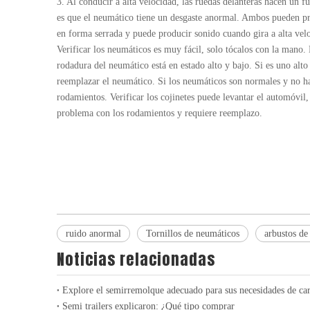
3. Al conducir a alta velocidad, las ruedas delanteras hacen un f
es que el neumático tiene un desgaste anormal. Ambos pueden p
en forma serrada y puede producir sonido cuando gira a alta velo
Verificar los neumáticos es muy fácil, solo tócalos con la mano. 
rodadura del neumático está en estado alto y bajo. Si es uno alt
reemplazar el neumático. Si los neumáticos son normales y no h
rodamientos. Verificar los cojinetes puede levantar el automóvil,
problema con los rodamientos y requiere reemplazo.
ruido anormal
Tornillos de neumáticos
arbustos d
Noticias relacionadas
Explore el semirremolque adecuado para sus necesidades de ca
Semi trailers explicaron: ¿Qué tipo comprar