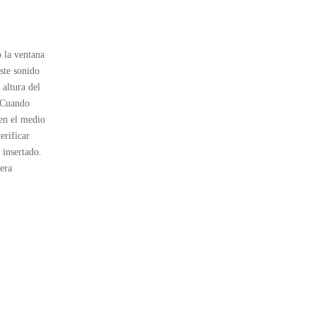
o la ventana
ste sonido
 altura del
. Cuando
 en el medio
erificar
 insertado.
nera