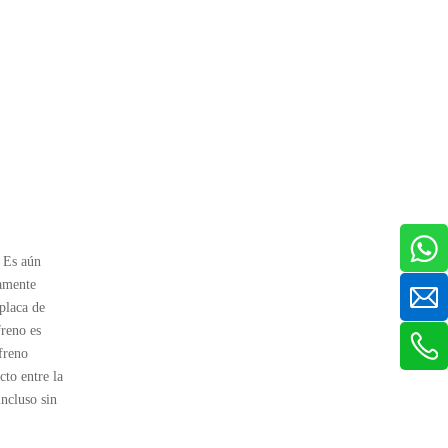
. Es aún
ramente
 placa de
freno es
 freno
cto entre la
incluso sin