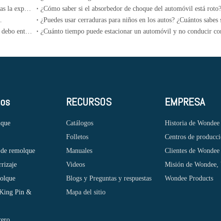
¿Qué significa "Cilindro de puntuación "? ¿En qué circunstancias la experiencia del motor "Cilindro de puntuación"?
.
¿Sabes cómo girar a la izquierda en el área de espera? ¿Cuándo debo entrar?
tos
RECURSOS
EMPRESA
lque
Catálogos
Historia de Wondee
Folletos
Centros de producc
 de remolque
Manuales
Clientes de Wondee
rrizaje
Videos
Misión de Wondee, 
molque
Blogs y Preguntas y respuestas
Wondee Products
 King Pin &
Mapa del sitio
cero