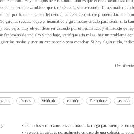
uerte zumbido. Hay dos tipos de este sonido: uno es que el rodamiento está roto,
roducir un sonido zumbido, que también es bastante común. El neumático ha s
cidad, por lo que la causa del neumático debe descartarse primero durante la i
No gire las ruedas, toque el neumático y gire medio círculo para sentir si la ba
o y otro bajo, muy obvio, debe ser causado por el neumático, y el método de rep
ay fenómeno de uno alto y uno bajo, verifique aún más si hay un problema con
 girar las ruedas y usar un estetoscopio para escuchar. Si hay algún ruido, indic
De: Wonde
e goma
frenos
Vehículo
camión
Remolque
usando
rga