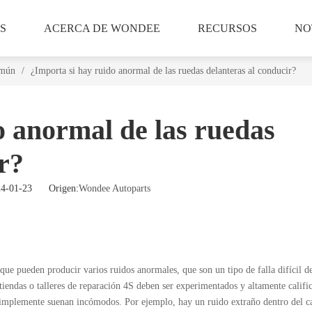
S
ACERCA DE WONDEE
RECURSOS
NO
omún
/
¿Importa si hay ruido anormal de las ruedas delanteras al conducir?
o anormal de las ruedas
r?
024-01-23 Origen:
Wondee Autoparts
 pueden producir varios ruidos anormales, que son un tipo de falla difícil de
tiendas o talleres de reparación 4S deben ser experimentados y altamente califi
simplemente suenan incómodos. Por ejemplo, hay un ruido extraño dentro del c