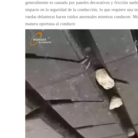
generalmente es causado por paneles decorativos y fricción suel
impacto en la seguridad de la conducción, lo que requiere una 
ruedas delanteras hacen ruidos anormales mientras conducen. Muc
manera oportuna al conducir.