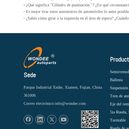
Es mejor tirar estos suministros de automóviles lo antes posible
Produc
Semirremo
Sede
Ballesta
Parque Industrial Xinhe, Xiamen, Fujian, China
Suspensión
361006
Tren de ate
Correo electrónico:
info@wondee.com
Eje del re
5ta Rueda,
Turntable
Rueda de a