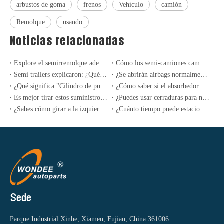
arbustos de goma
frenos
Vehículo
camión
Remolque
usando
Noticias relacionadas
Explore el semirremolque adecuado para sus necesidades de carga
Cómo los semi-camiones cambiaron la carga para siempre: un siglo de innovación
Semi trailers explicaron: ¿Qué tipo comprar
¿Se abrirán airbags normalmente en caso de una colisión al conducir sin usar cinturones de seguridad?
¿Qué significa "Cilindro de puntuación "? ¿En qué circunstancias la experiencia del motor "Cilindro de puntuación"?
¿Cómo saber si el absorbedor de choque del automóvil está roto? ¿Debe ser reemplazado en parejas?
Es mejor tirar estos suministros de automóviles lo antes posible.
¿Puedes usar cerraduras para niños en los autos? ¿Cuántos sabes sobre las funciones ocultas en los autos?
¿Sabes cómo girar a la izquierda en el área de espera? ¿Cuándo debo entrar?
¿Cuánto tiempo puede estacionar un automóvil y no conducir como máximo?
Sede
Parque Industrial Xinhe, Xiamen, Fujian, China 361006