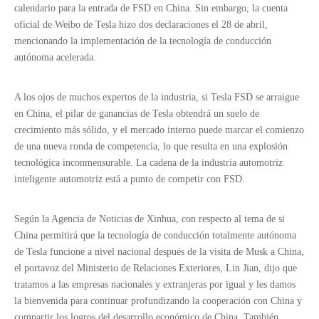
calendario para la entrada de FSD en China. Sin embargo, la cuenta
oficial de Weibo de Tesla hizo dos declaraciones el 28 de abril,
mencionando la implementación de la tecnología de conducción
autónoma acelerada.
A los ojos de muchos expertos de la industria, si Tesla FSD se arraigue
en China, el pilar de ganancias de Tesla obtendrá un suelo de
crecimiento más sólido, y el mercado interno puede marcar el comienzo
de una nueva ronda de competencia, lo que resulta en una explosión
tecnológica inconmensurable. La cadena de la industria automotriz
inteligente automotriz está a punto de competir con FSD.
Discos de freno OEM de servicio pesado para piezas de semi remoto y camiones
13T semi remolques de sesiones pesadas suspensión aérea tipo haz para el mercado de México
Según la Agencia de Noticias de Xinhua, con respecto al tema de si
China permitirá que la tecnología de conducción totalmente autónoma
de Tesla funcione a nivel nacional después de la visita de Musk a China,
el portavoz del Ministerio de Relaciones Exteriores, Lin Jian, dijo que
tratamos a las empresas nacionales y extranjeras por igual y les damos
la bienvenida para continuar profundizando la cooperación con China y
compartir los logros del desarrollo económico de China. También