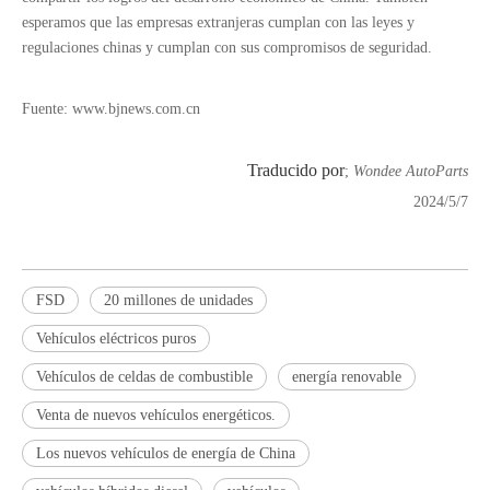
esperamos que las empresas extranjeras cumplan con las leyes y
regulaciones chinas y cumplan con sus compromisos de seguridad.
Fuente: www.bjnews.com.cn
9T 11T Levante y típico de tipo no considerable Tipo de viga de semi Tipo de aire para el mercado estadounidense
5T Tipo de medio montón de suspensión de aire de elevación para remolque para el mercado estadounidense
Traducido por
;
Wondee AutoParts
2024/5/7
FSD
20 millones de unidades
Vehículos eléctricos puros
Vehículos de celdas de combustible
energía renovable
Venta de nuevos vehículos energéticos.
Tambores de freno para camiones y remolques de servicio pesado
Acoplamiento de remolques, torque de barbos de varilla y hojas de primavera para camiones y remolques de servicio pesado
Los nuevos vehículos de energía de China