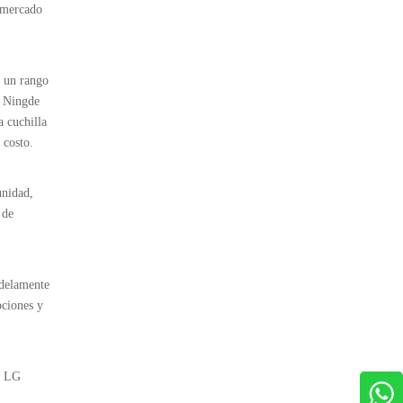
l mercado
y un rango
e Ningde
a cuchilla
 costo.
unidad,
 de
odelamente
pciones y
y LG