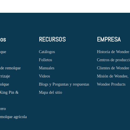
tos
RECURSOS
EMPRESA
lque
Catálogos
Historia de Wondee
Folletos
Centros de producc
 de remolque
Manuales
Clientes de Wondee
rrizaje
Videos
Misión de Wondee, 
molque
Blogs y Preguntas y respuestas
Wondee Products
 King Pin &
Mapa del sitio
cero
emolque agrícola