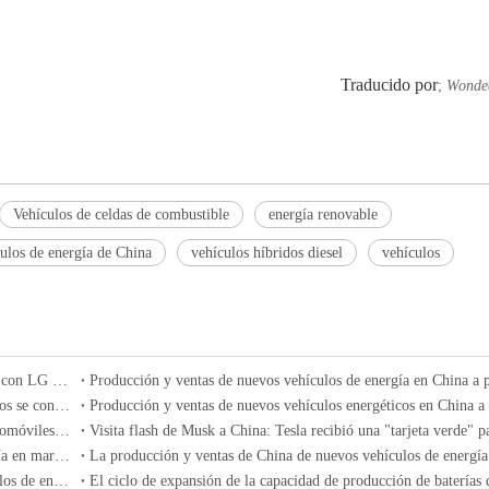
Traducido por
;
Wonde
Vehículos de celdas de combustible
energía renovable
ulos de energía de China
vehículos híbridos diesel
vehículos
Ampere, una subsidiaria de Renault Electric Vehicles, colabora con LG New Energy y CATL para desarrollar tecnología de batería
Ford actualiza su estrategia de electrificación: todos los vehículos se convertirán en versiones híbridas para 2030
En los primeros cuatro meses de 2024, las nuevas ventas de automóviles de los vehículos eléctricos de China en el mercado brasileño alcanzaron 8 veces las del mismo período del año pasado
La producción y ventas de China de nuevos vehículos de energía en marzo de 2024
Se espera que la tasa de penetración de China de nuevos vehículos de energía supere el 40% en 2024