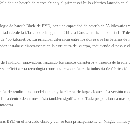
sla de una batería de marca china y el primer vehículo eléctrico lanzado en e
ología de batería Blade de BYD, con una capacidad de batería de 55 kilovatios 
ortada desde la fábrica de Shanghai en China a Europa utiliza la batería LFP d
e 455 kilómetros. La principal diferencia entre los dos es que las baterías de l
n instalarse directamente en la estructura del cuerpo, reduciendo el peso y el
de fundición innovadora, lanzando los marcos delanteros y traseros de la sola 
z se refirió a esta tecnología como una revolución en la industria de fabricación
dición de rendimiento modelamente y la edición de largo alcance. La versión m
e línea dentro de un mes. Esto también significa que Tesla proporcionará más o
umidores.
terías BYD en el mercado chino y aún se basa principalmente en Ningde Times 