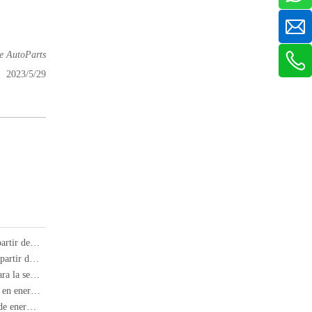
e AutoParts
2023/5/29
Producción y ventas de nuevos vehículos de energía en China a partir de mayo de 2024
Producción y ventas de nuevos vehículos energéticos en China a partir de abril de 2024
Visita flash de Musk a China: Tesla recibió una "tarjeta verde" para la seguridad de los datos, hasta dónde va a entrar en China
La producción y ventas de China de nuevos vehículos de energía en enero de 2024
El ciclo de expansión de la capacidad de producción de baterías de energía de China ha terminado y entrará en un ciclo de contracción