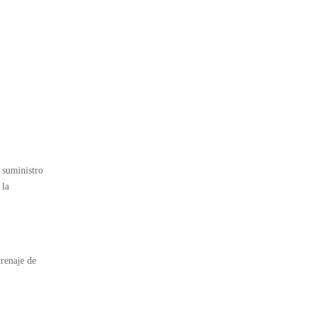
e suministro
 la
drenaje de