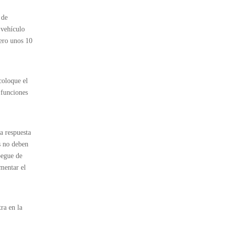
 de
 vehículo
mero unos 10
coloque el
 funciones
a respuesta
s no deben
pegue de
umentar el
ra en la