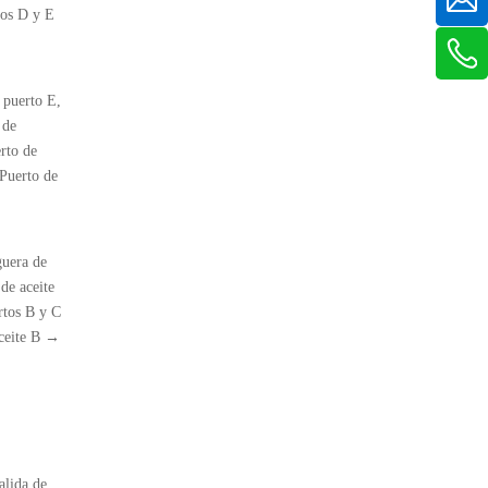
tos D y E
l puerto E,
 de
erto de
Puerto de
guera de
de aceite
rtos B y C
aceite B →
alida de