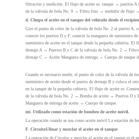
filtración y medición. El flujo de aceite es: tanque → puertos 
de la válvula de bola No. 9 → Filtro fino → medidor de flujo
d. Chupa el aceite en el tanque del vehículo desde el recipie
Gire el punto de color de la válvula de bola No. 2 al puerto A, c
conecte los puertos D y F, conecte la manguera de suministro de 
suministro de aceite en el tanque desde la pequeña cubierta. El f
drenaje A → Puertos B y C de la válvula de bola No. 2 → Filtr
drenaje C → Aceite Manguera de entrega → Cuerpo de tanque de
Cuando es necesario medir, el punto de color de la válvula de bo
suministro de aceite desde el puerto de drenaje B y coloca el ot
en la tanque de la pequeña cubierta. El flujo de aceite es: Cont
de la válvula de bola No. 2 → Bomba de aceite → Puertos D y E
Manguera de entrega de aceite → Cuerpo de tanque.
mi. Utilizado como estación de bombeo de aceite móvil.
La operación cuando se usa como aceite móvil
La estación de b
F.
Circuito
Ulinar y mezclar el aceite en el tanque
La operación de
Circular y mezclar el aceite en el tanque es el