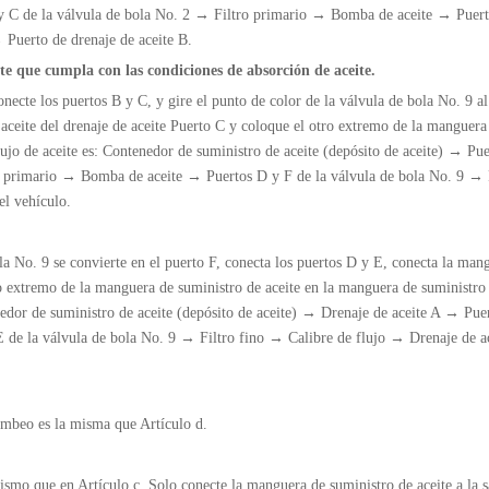
A y C de la válvula de bola No. 2 →
Filtro primario → Bomba de aceite → Puer
 →
Puerto de drenaje de aceite B.
nte que cumpla con las condiciones de absorción de aceite.
onecte los puertos B y C, y gire el punto de color de la válvula de bola No. 9 a
aceite del drenaje de aceite Puerto C y coloque el otro extremo de la manguera
lujo de aceite es: Contenedor de suministro de aceite (depósito de aceite) → Pu
o primario → Bomba de aceite → Puertos D y F de la válvula de bola No. 9 → 
l vehículo.
la No. 9 se convierte en el puerto F, conecta los puertos D y E, conecta la man
ro extremo de la manguera de suministro de aceite en la manguera de suministro 
enedor de suministro de aceite (depósito de aceite) → Drenaje de aceite A → Pue
 de la válvula de bola No. 9 → Filtro fino → Calibre de flujo → Drenaje de 
ombeo es la misma que
Artículo d.
 mismo que en
Artículo c. Solo conecte la manguera de suministro de aceite a la s