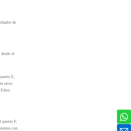
uchador de
 desde el
 puerto E,
ta otros
 Filtro
l puerto F,
pientes con