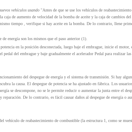
nuevos vehículos usando
"Antes de que se use los vehículos de reabastecimiento
en la caja de aumento de velocidad de la bomba de aceite y la caja de cambios del
 mismo tiempo , verifique si hay aceite en la bomba. De lo contrario, llene pri
e de energía son los mismos que el paso anterior (1).
potencia en la posición desconectada, luego baje el embrague, inicie el motor, 
l pedal del embrague y baje gradualmente el acelerador Pedal para realizar las
ncionamiento del despegue de energía y el sistema de transmisión. Si hay algun
cubra la causa. El despegue de potencia se ha ajustado en fábrica. Los usuario
ergía se descompone, no se le permite reducir o aumentar la junta entre el des
y reparación. De lo contrario, es fácil causar daños al despegue de energía o a
 del vehículo de reabastecimiento de combustible (la estructura 1, como se muest