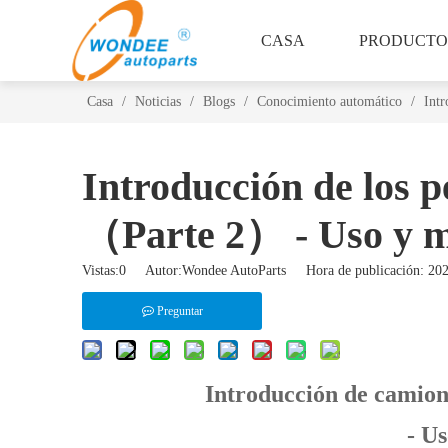
CASA
PRODUCTO
Casa
/
Noticias
/
Blogs
/
Conocimiento automático
/
Int
Introducción de los p
（Parte 2） - Uso y m
Vistas:
0
Autor:Wondee AutoParts Hora de publicación: 2
Preguntar
Introducción de camion
- U