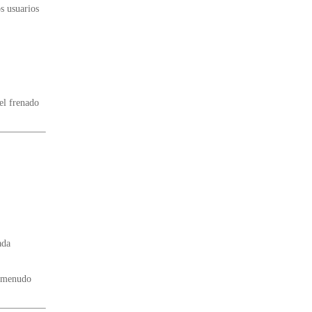
s usuarios
el frenado
ada
a menudo