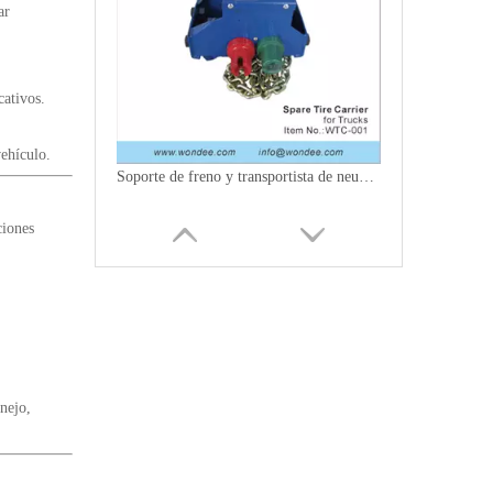
ar
cativos.
ehículo.
Soporte de freno y transportista de neumáticos de repuesto para camiones
ciones
nejo,