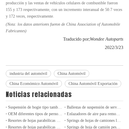
producción y las ventas de vehículos celulares de combustible fueron
155 y 173 respectivamente, con un incremento interanual de 50.7 veces
y 172 veces, respectivamente.
(Nota: los datos anteriores fueron de China Association of Automobile
Fabricantes)
Traducido por;
Wondee Autoparts
2022/3/23
industria del automóvil
China Automóvil
China Ecomómico Automóvil
China Automóvil Exportación
Noticias relacionadas
Suspensión de bogie tipo tambor de Alemania 24T-36T para semirremolques y camiones
Ballestas de suspensión de servicio pesado convencionales para semirremolques
OEM diferentes tipos de pernos de ruedas para semi de servicio pesado y eje de camión
Enlazadores de aire para remolques y camiones de servicio pesado: experiencia y rendimiento
Resortes de hojas parabólicas de servicio ligero de alto rendimiento para camiones y remolques
Springs de hojas de camiones ligeros profesionales para aplicaciones industriales y de transporte
Resortes de hojas parabólicas de servicio pesado para camiones y remolques industriales
Springs de hoja de camión pesado: mejora de la durabilidad y el rendimiento en el transporte industrial