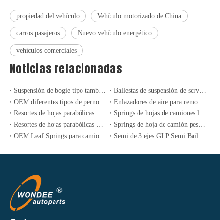
propiedad del vehículo
Vehículo motorizado de China
carros pasajeros
Nuevo vehículo energético
vehículos comerciales
Noticias relacionadas
Suspensión de bogie tipo tambor de Alemania 24T-36T para semirremolques y camiones
Ballestas de suspensión de servicio pesado convencionales para semirremolques
OEM diferentes tipos de pernos de ruedas para semi de servicio pesado y eje de camión
Enlazadores de aire para remolques y camiones de servicio pesado: experiencia y rendimiento
Resortes de hojas parabólicas de servicio ligero de alto rendimiento para camiones y remolques
Springs de hojas de camiones ligeros profesionales para aplicaciones industriales y de transporte
Resortes de hojas parabólicas de servicio pesado para camiones y remolques industriales
Springs de hoja de camión pesado: mejora de la durabilidad y el rendimiento en el transporte industrial
OEM Leaf Springs para camiones de EE. UU. Y suspensiones industriales
Semi de 3 ejes GLP Semi Bailer para transporte de gas de petróleo líquido