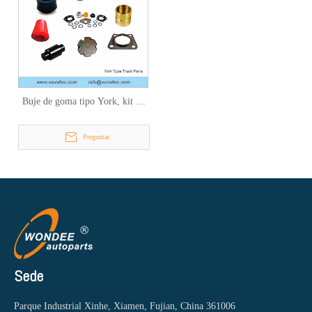
Buje de goma tipo York, kit de
reparación, buje del árbol de
levas, retención, resorte de
Preguntar
zapatos de freno, tapa del cubo
para camión
Sede
Parque Industrial Xinhe, Xiamen, Fujian, China 361006