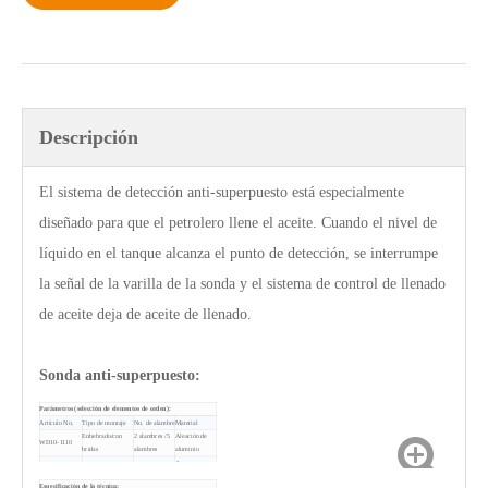
Descripción
El sistema de detección anti-superpuesto está especialmente
diseñado para que el petrolero llene el aceite. Cuando el nivel de
líquido en el tanque alcanza el punto de detección, se interrumpe
la señal de la varilla de la sonda y el sistema de control de llenado
de aceite deja de aceite de llenado.
Sonda anti-superpuesto:
Parámetros (selección de elementos de orden):
Artículo No.
Tipo de montaje
No. de alambre
Material
Enhebrado/con
2 alambres /5
Aleación de
WD10-1110
bridas
alambres
aluminio
Acero
WD10P-1110
Con bridas
5 alambres
inoxidable
Especificación de la técnica: