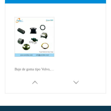
Buje de goma tipo Volvo, tampón de resorte, montaje de la barra del eje, montaje del motor, kit de reparación, sello de aceite, tapa del cubo para camión